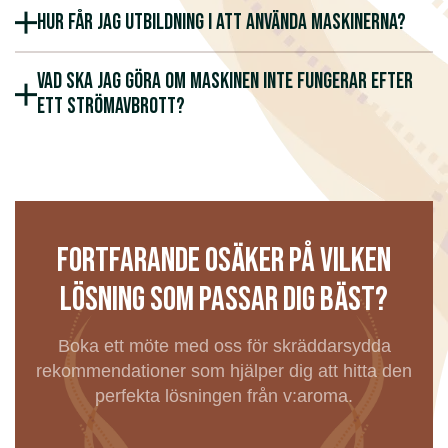
Hur får jag utbildning i att använda maskinerna?
Vad ska jag göra om maskinen inte fungerar efter
ett strömavbrott?
Fortfarande osäker på vilken
lösning som passar dig bäst?
Boka ett möte med oss för skräddarsydda
rekommendationer som hjälper dig att hitta den
perfekta lösningen från v:aroma.