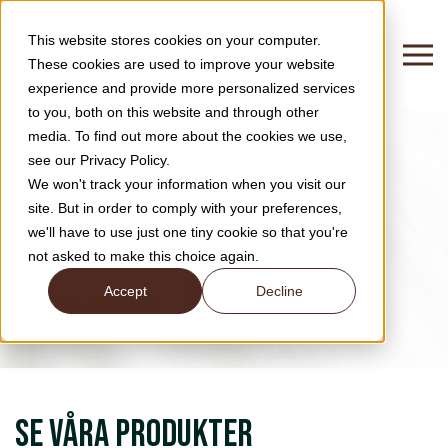
This website stores cookies on your computer.
KONTAKT OSS
These cookies are used to improve your website
experience and provide more personalized services
to you, both on this website and through other
media. To find out more about the cookies we use,
see our Privacy Policy.
Alltid bra
ögonblick
We won't track your information when you visit our
site. But in order to comply with your preferences,
we'll have to use just one tiny cookie so that you're
Närvarande där ögonblick skapas.
not asked to make this choice again.
Accept
Decline
Hitta produkter
Bokmöte
SE VÅRA PRODUKTER