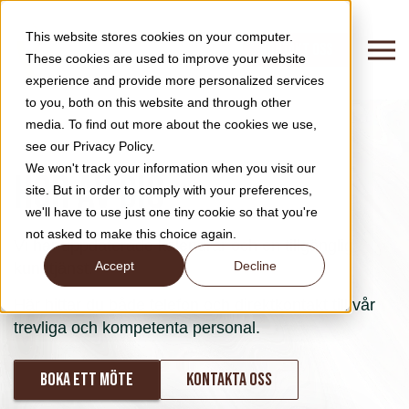
This website stores cookies on your computer.
KONTAKT OSS
These cookies are used to improve your website
experience and provide more personalized services
to you, both on this website and through other
media. To find out more about the cookies we use,
see our Privacy Policy.
We won't track your information when you visit our
Hör av dig
site. But in order to comply with your preferences,
we'll have to use just one tiny cookie so that you're
not asked to make this choice again.
Vi har uppdaterade kalendrar och en tillgänglig
Accept
Decline
kundtjänst.
Här hittar du både telefon och direktkontakt till vår
trevliga och kompetenta personal.
Boka ett möte
Kontakta oss