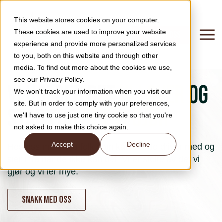
This website stores cookies on your computer.
These cookies are used to improve your website
KONTAKT OSS
experience and provide more personalized services
to you, both on this website and through other
media. To find out more about the cookies we use,
see our Privacy Policy.
V i holder det
vi lover
og
We won't track your information when you visit our
site. But in order to comply with your preferences,
står for
det vi gjør
we'll have to use just one tiny cookie so that you're
not asked to make this choice again.
Accept
Decline
Hos oss møter du folk som kan det de driver med og
sier i fra når de ikke kan det. Vi er stolte av det vi
gjør og vi ler mye.
Snakk med oss