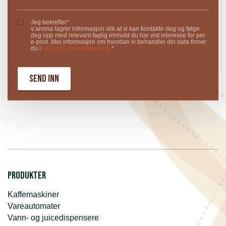
Jeg bekrefter*
v:aroma lagrer informasjon slik at vi kan kontakte deg og følge
deg opp med relevant faglig innhold du har vist interesse for per
e-post. Mer informasjon om hvordan vi behandler din data finner
du i
vår personvernerklæring.
*
Produkter
Kaffemaskiner
Vareautomater
Vann- og juicedispensere