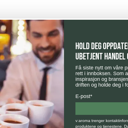
Hold deg oppdate
ubetjent handel 
Få siste nytt om våre p
rett i innboksen. Som a
inspirasjon og bransje
driften og holde deg i f
E-post
*
v:aroma trenger kontaktinfo
produktene og tjenestene. 