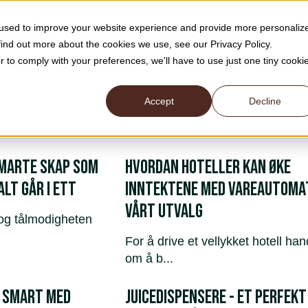
 used to improve your website experience and provide more personaliz
Produkter
Om oss
Bærekraft
Ressurser
Blogg
find out more about the cookies we use, see our Privacy Policy.
r to comply with your preferences, we'll have to use just one tiny cooki
Accept
Decline
Smarte skap som
Hvordan hoteller kan øke
lt går i ett
inntektene med vareautomat
vårt utvalg
og tålmodigheten
For å drive et vellykket hotell han
om å b...
N SMART MED
Juicedispensere - et perfekt