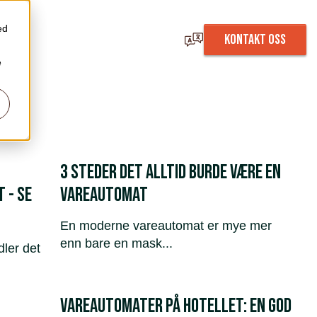
ed
KONTAKT OSS
e
3 steder det alltid burde være en
 - se
vareautomat
En moderne vareautomat er mye mer
enn bare en mask...
dler det
Vareautomater på hotellet: En god