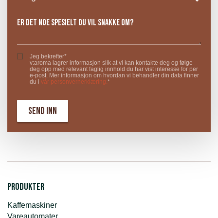
Jeg bekrefter*
v:aroma lagrer informasjon slik at vi kan kontakte deg og følge
deg opp med relevant faglig innhold du har vist interesse for per
e-post. Mer informasjon om hvordan vi behandler din data finner
du i
vår personvernerklæring.
*
Produkter
Kaffemaskiner
Vareautomater