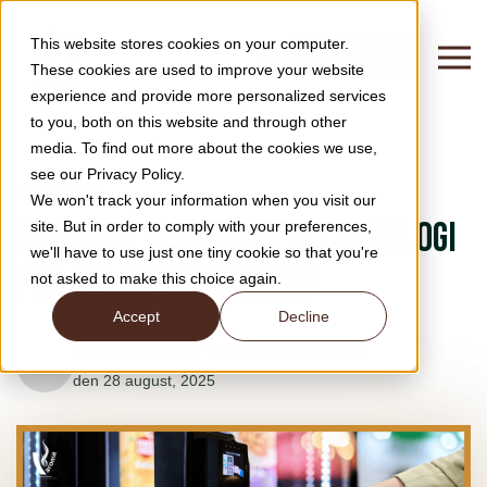
This website stores cookies on your computer.
KONTAKT OSS
These cookies are used to improve your website
experience and provide more personalized services
to you, both on this website and through other
media. To find out more about the cookies we use,
see our Privacy Policy.
Vareautomat
We won't track your information when you visit our
Hvordan velge riktig teknologi
site. But in order to comply with your preferences,
we'll have to use just one tiny cookie so that you're
for salgsautomater?
not asked to make this choice again.
Accept
Decline
Skrevet av
Siri Theresa Andersen
den 28 august, 2025