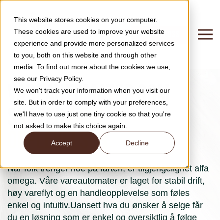
This website stores cookies on your computer.
These cookies are used to improve your website
KONTAKT OSS
experience and provide more personalized services
to you, both on this website and through other
media. To find out more about the cookies we use,
see our Privacy Policy.
Vareautomater som
We won't track your information when you visit our
site. But in order to comply with your preferences,
skaper
gode
we'll have to use just one tiny cookie so that you're
not asked to make this choice again.
opplevelser.
Accept
Decline
Når folk trenger noe på farten, er tilgjengelighet alfa
omega. Våre vareautomater er laget for stabil drift,
høy vareflyt og en handleopplevelse som føles
enkel og intuitiv.Uansett hva du ønsker å selge får
du en løsning som er enkel og oversiktlig å følge