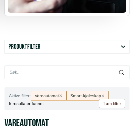
Produktfilter
Aktive filter:
Vareautomat
Smart-kjøleskap
5
resultater funnet.
Tøm filter
Vareautomat