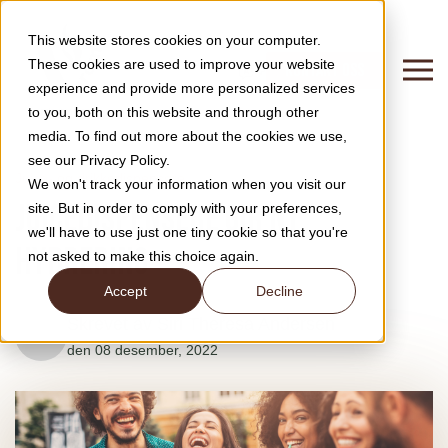
This website stores cookies on your computer.
These cookies are used to improve your website
KONTAKT OSS
experience and provide more personalized services
to you, both on this website and through other
media. To find out more about the cookies we use,
see our Privacy Policy.
Juice- og drikkedispensere
We won't track your information when you visit our
Juicedispensere gir ny
site. But in order to comply with your preferences,
we'll have to use just one tiny cookie so that you're
hydrering
not asked to make this choice again.
Accept
Decline
Skrevet av
Siri Theresa Andersen
den 08 desember, 2022